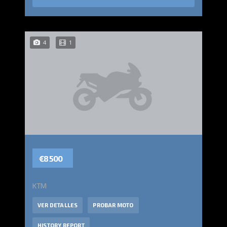
4
1
€8 500
KTM
VER DETALLES
PROBAR MOTO
HISTORY REPORT