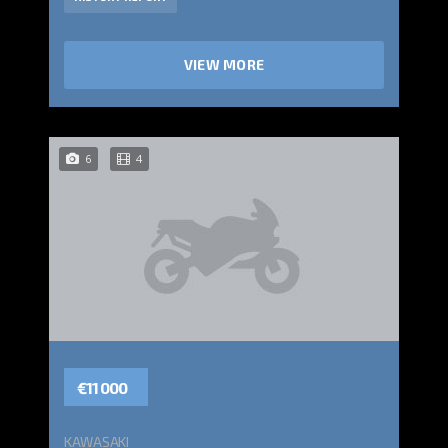
VIEW MORE
6
4
€11 000
KAWASAKI