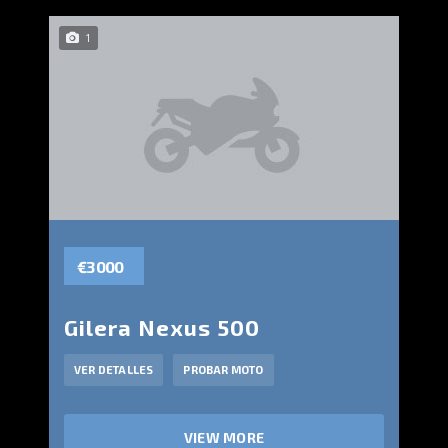
1
€3 000
Gilera Nexus 500
VER DETALLES
PROBAR MOTO
VIEW MORE