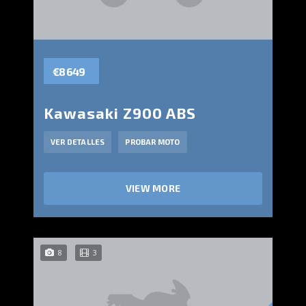
€8 649
Kawasaki Z900 ABS
VER DETALLES
PROBAR MOTO
VIEW MORE
8
3