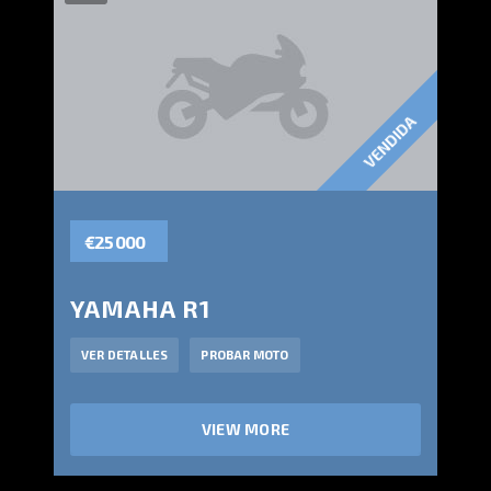
VENDIDA
€25 000
YAMAHA R1
VER DETALLES
PROBAR MOTO
VIEW MORE