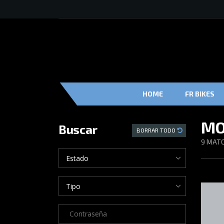
HOME
FR BIKES
MO
Buscar
BORRAR TODO
9
MATC
Estado
Tipo