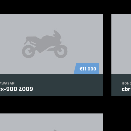
€11 000
AWASAKI
HON
tx-900 2009
cbr