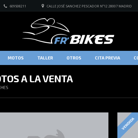
609508211
CALLE JOSÉ SANCHEZ PESCADOR Nº12 28007 MADRID
MOTOS
TALLER
OTROS
CITA PREVIA
C
TOS A LA VENTA
HES
VENDIDA