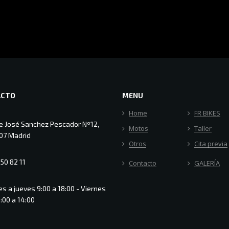
ACTO
MENU
Home
FR BIKES
le José Sanchez Pescador Nº12,
Motos
Taller
07 Madrid
Otros
Cita previa
50 82 11
Contacto
GALERÍA
s a jueves 9:00 a 18:00 - Viernes
:00 a 14:00