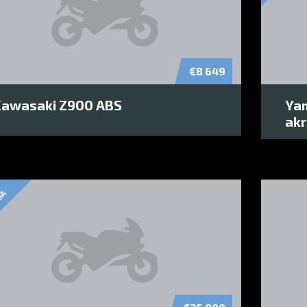
€8 649
Kawasaki Z900 ABS
Ya
akr
DA