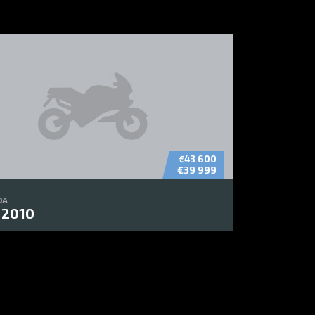
€43 600
€39 999
DA
 2010