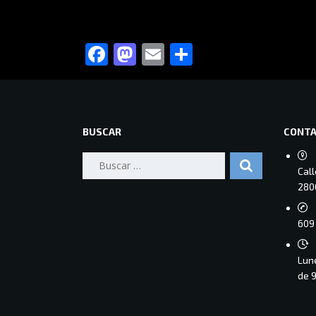
Facebook
Mastodon
Email
Compartir
BUSCAR
CONT
Buscar:
Cal
280
609 
Lune
de 9