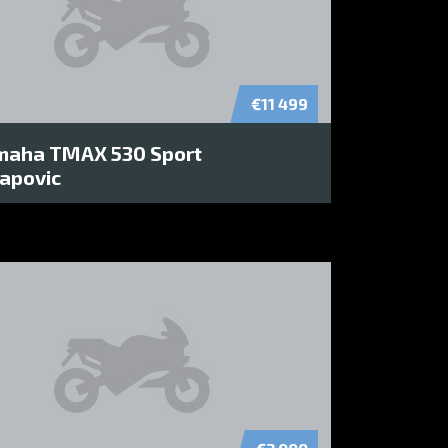
€11 499
maha TMAX 530 Sport
apovic