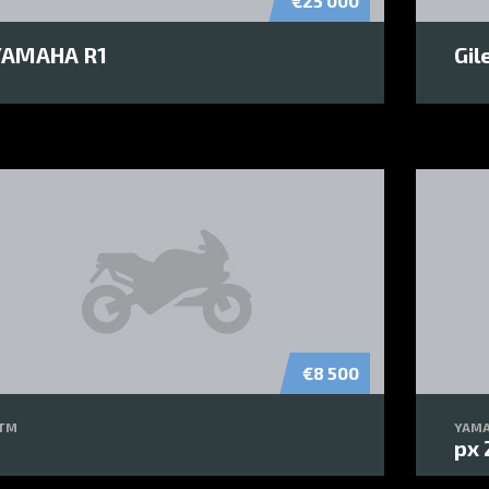
€25 000
YAMAHA R1
Gil
€8 500
TM
YAM
px 