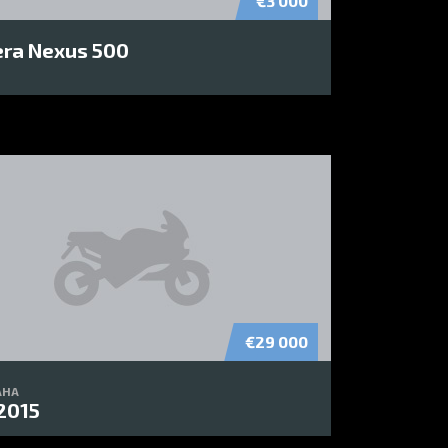
€3 000
era Nexus 500
€29 000
AHA
2015