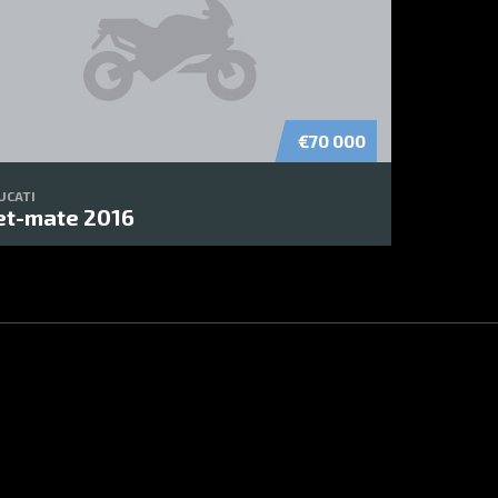
€70 000
UCATI
et-mate 2016