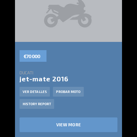
€70 000
DUCATI
jet-mate 2016
VER DETALLES
PROBAR MOTO
HISTORY REPORT
VIEW MORE