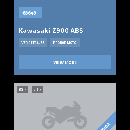
€8 649
Kawasaki Z900 ABS
VER DETALLES
PROBAR MOTO
VIEW MORE
8
3
VENDIDA