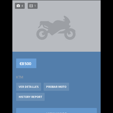
4
1
€8 500
KTM
VER DETALLES
PROBAR MOTO
HISTORY REPORT