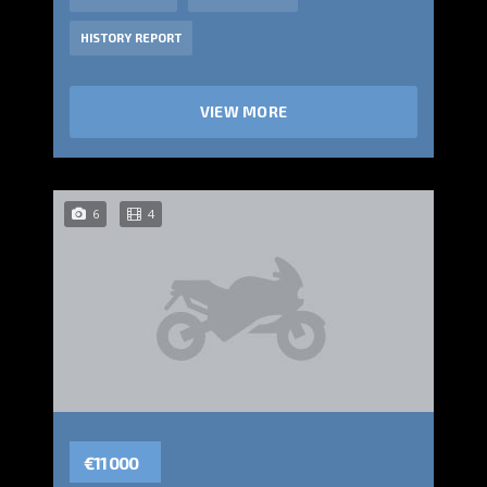
HISTORY REPORT
VIEW MORE
6
4
€11 000