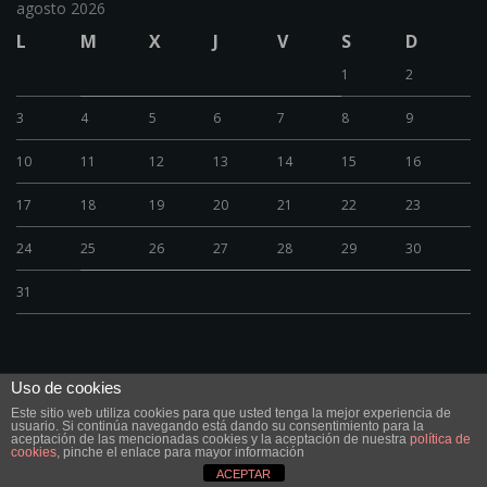
agosto 2026
L
M
X
J
V
S
D
1
2
3
4
5
6
7
8
9
10
11
12
13
14
15
16
17
18
19
20
21
22
23
24
25
26
27
28
29
30
31
Uso de cookies
Este sitio web utiliza cookies para que usted tenga la mejor experiencia de
© FR´Bikes 2020 Calle José Sanchez Pescador Nº12, 28007 Madrid Tel.
usuario. Si continúa navegando está dando su consentimiento para la
919192733 Móvil 609 50 82 11 info@frbikes.es
aceptación de las mencionadas cookies y la aceptación de nuestra
política de
cookies
, pinche el enlace para mayor información
ACEPTAR