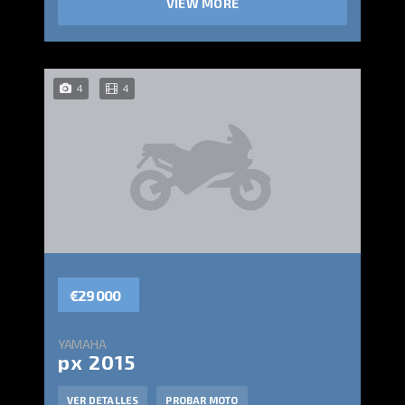
VIEW MORE
4
4
€29 000
YAMAHA
px 2015
VER DETALLES
PROBAR MOTO