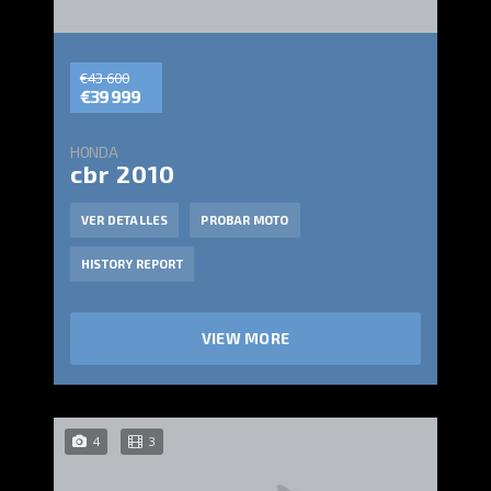
€43 600
€39 999
HONDA
cbr 2010
VER DETALLES
PROBAR MOTO
HISTORY REPORT
VIEW MORE
4
3