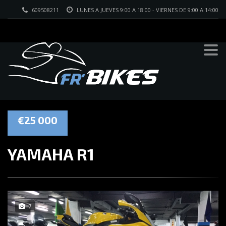
609508211
LUNES A JUEVES 9:00 A 18:00 - VIERNES DE 9:00 A 14:00
€25 000
YAMAHA R1
7