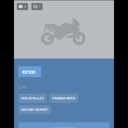
4
1
€8 500
KTM
VER DETALLES
PROBAR MOTO
HISTORY REPORT