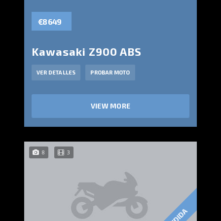
€8 649
Kawasaki Z900 ABS
VER DETALLES
PROBAR MOTO
VIEW MORE
8
3
VENDIDA