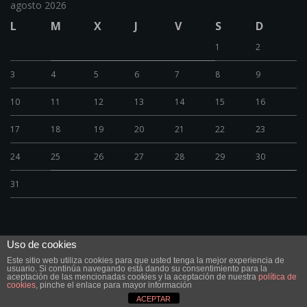
agosto 2026
L
M
X
J
V
S
D
1
2
3
4
5
6
7
8
9
10
11
12
13
14
15
16
17
18
19
20
21
22
23
24
25
26
27
28
29
30
31
Uso de cookies
Este sitio web utiliza cookies para que usted tenga la mejor experiencia de
© FR´Bikes 2020 Calle José Sanchez Pescador Nº12, 28007 Madrid Tel.
usuario. Si continúa navegando está dando su consentimiento para la
919192733 Móvil 609 50 82 11 info@frbikes.es
aceptación de las mencionadas cookies y la aceptación de nuestra
política de
cookies
, pinche el enlace para mayor información
ACEPTAR