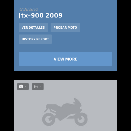
KAWASAKI
jtx-900 2009
VER DETALLES
PROBAR MOTO
HISTORY REPORT
VIEW MORE
4
4