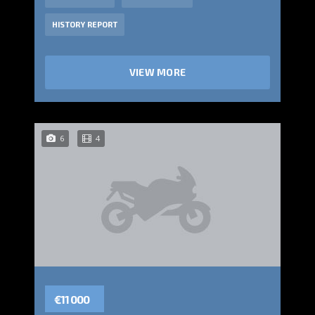
HISTORY REPORT
VIEW MORE
6
4
€11 000