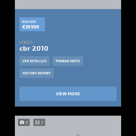
€43 600
€39 999
HONDA
cbr 2010
VER DETALLES
PROBAR MOTO
HISTORY REPORT
VIEW MORE
4
3