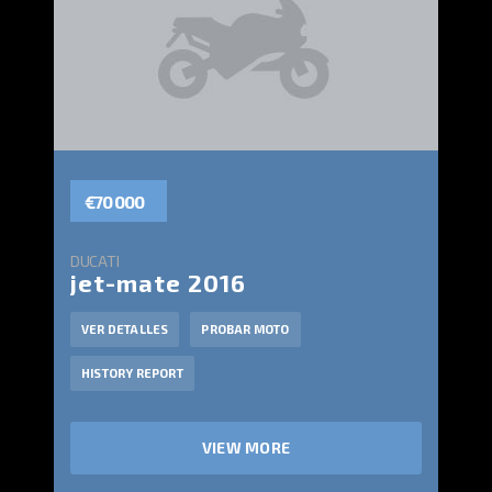
€70 000
DUCATI
jet-mate 2016
VER DETALLES
PROBAR MOTO
HISTORY REPORT
VIEW MORE