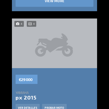
VIEW MORE
4
4
€29 000
YAMAHA
px 2015
VER DETALLES
PROBAR MOTO