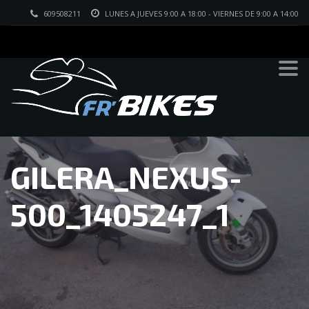
609508211
LUNES A JUEVES 9:00 A 18:00 - VIERNES DE 9:00 A 14:00
GILERA_NEXUS-
500_1405247_1