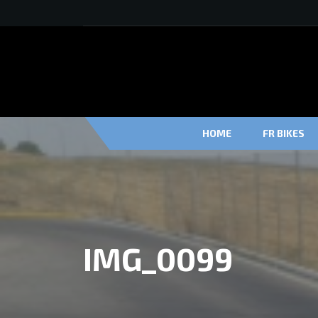
HOME
FR BIKES
IMG_0099