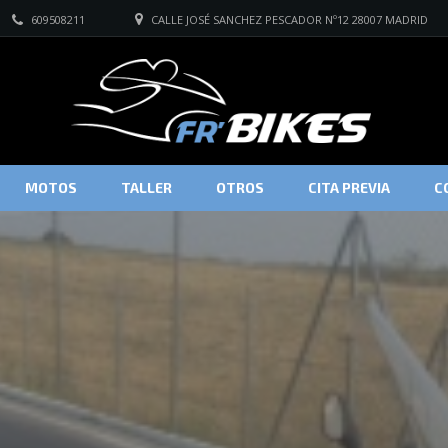
609508211
CALLE JOSÉ SANCHEZ PESCADOR Nº12 28007 MADRID
MOTOS
TALLER
OTROS
CITA PREVIA
C