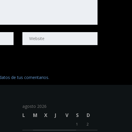
atos de tus comentarios.
agosto 2026
L
M
X
J
V
S
D
1
2