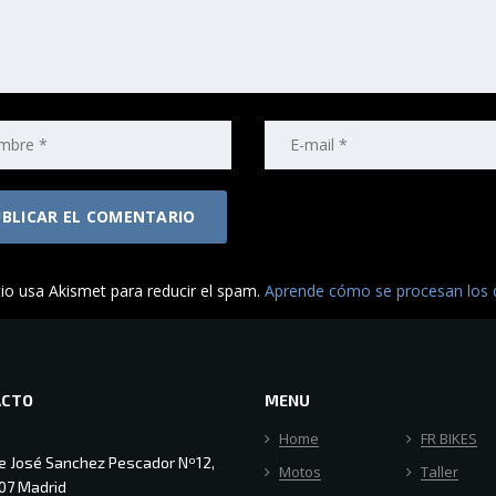
tio usa Akismet para reducir el spam.
Aprende cómo se procesan los d
ACTO
MENU
Home
FR BIKES
le José Sanchez Pescador Nº12,
Motos
Taller
07 Madrid