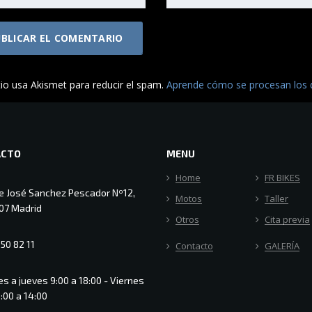
tio usa Akismet para reducir el spam.
Aprende cómo se procesan los d
ACTO
MENU
Home
FR BIKES
le José Sanchez Pescador Nº12,
Motos
Taller
07 Madrid
Otros
Cita previa
50 82 11
Contacto
GALERÍA
s a jueves 9:00 a 18:00 - Viernes
:00 a 14:00