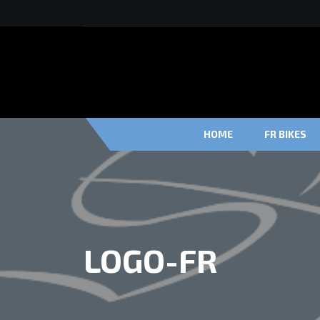
HOME
FR BIKES
LOGO-FR