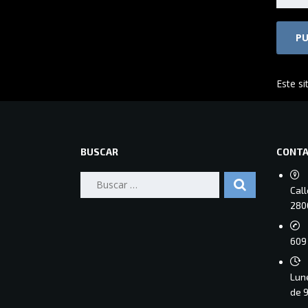
Este si
BUSCAR
CONT
Buscar:
Cal
280
609 
Lune
de 9