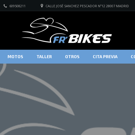
609508211
CALLE JOSÉ SANCHEZ PESCADOR Nº12 28007 MADRID
MOTOS
TALLER
OTROS
CITA PREVIA
C