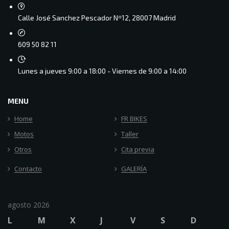
Calle José Sanchez Pescador Nº12, 28007 Madrid
609 50 82 11
Lunes a jueves 9:00 a 18:00 - Viernes de 9:00 a 14:00
MENU
Home
FR BIKES
Motos
Taller
Otros
Cita previa
Contacto
GALERÍA
agosto 2026
L
M
X
J
V
S
D