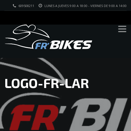
609508211
LUNES A JUEVES 9:00 A 18:00 - VIERNES DE 9:00 A 14:00
LOGO-FR-LAR