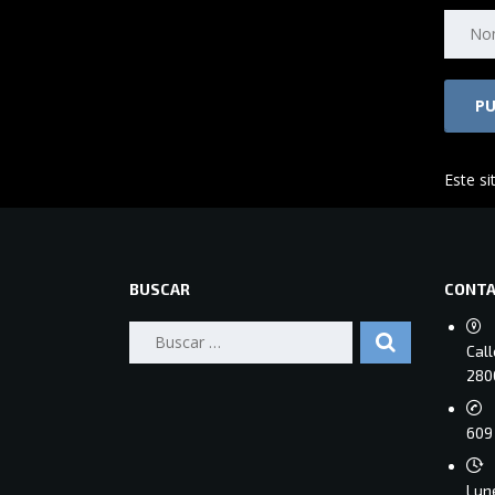
Este si
BUSCAR
CONT
Buscar:
Cal
280
609 
Lune