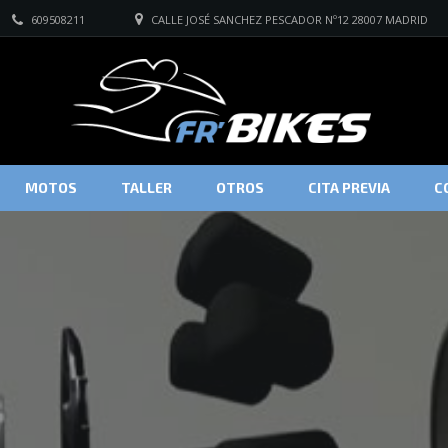
609508211
CALLE JOSÉ SANCHEZ PESCADOR Nº12 28007 MADRID
MOTOS
TALLER
OTROS
CITA PREVIA
C