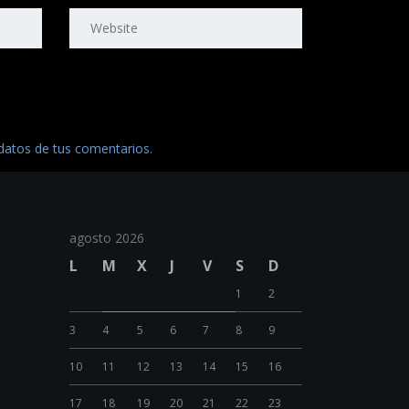
atos de tus comentarios.
agosto 2026
L
M
X
J
V
S
D
1
2
3
4
5
6
7
8
9
10
11
12
13
14
15
16
17
18
19
20
21
22
23