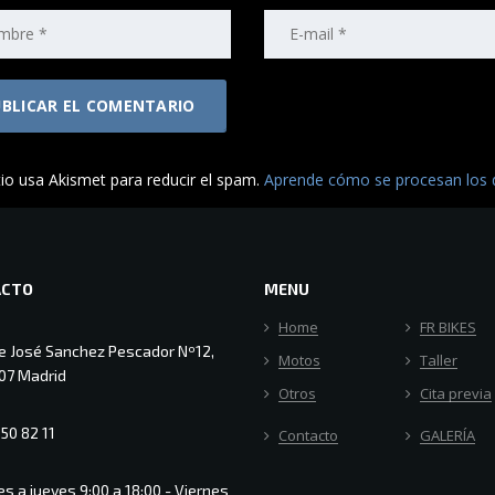
tio usa Akismet para reducir el spam.
Aprende cómo se procesan los d
ACTO
MENU
Home
FR BIKES
le José Sanchez Pescador Nº12,
Motos
Taller
07 Madrid
Otros
Cita previa
50 82 11
Contacto
GALERÍA
s a jueves 9:00 a 18:00 - Viernes