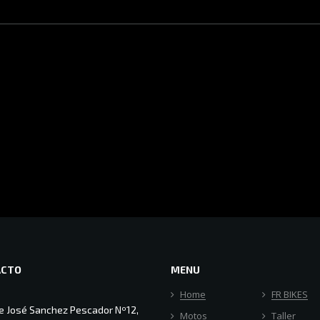
ACTO
MENU
Home
FR BIKES
le José Sanchez Pescador Nº12,
Motos
Taller