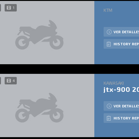
1
KTM
VER DETALLE
HISTORY RE
4
KAWASAKI
jtx-900 2
VER DETALLE
HISTORY RE