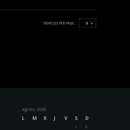
9
VEHICLES PER PAGE:
agosto 2026
L
M
X
J
V
S
D
1
2