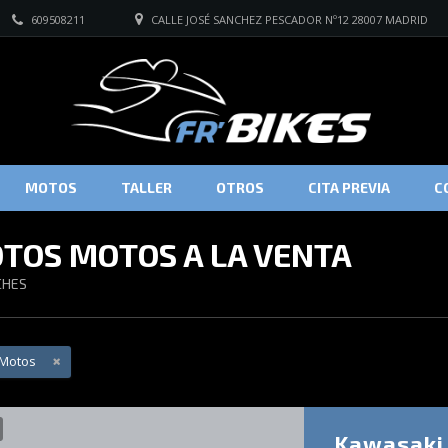
609508211
CALLE JOSÉ SANCHEZ PESCADOR Nº12 28007 MADRID
MOTOS
TALLER
OTROS
CITA PREVIA
C
TOS MOTOS A LA VENTA
HES
Motos
Kawasaki