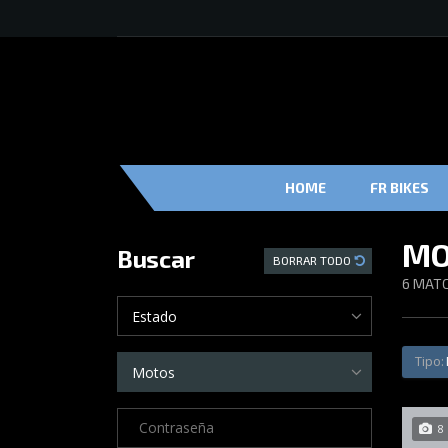
HOME
FR BIKES
MO
Buscar
BORRAR TODO
6
MATC
Estado
Tipo:
Motos
8