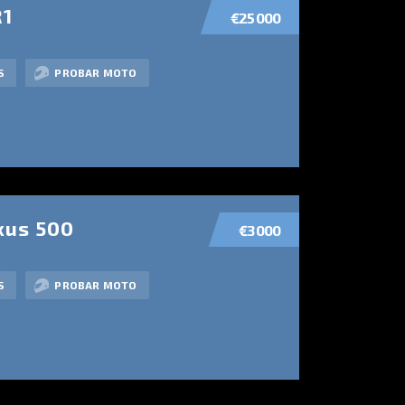
1
€25 000
S
PROBAR MOTO
xus 500
€3 000
S
PROBAR MOTO