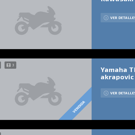
VER DETALLE
3
Yamaha T
akrapovic
VER DETALLE
VENDIDA