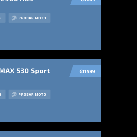
S
PROBAR MOTO
MAX 530 Sport
€11 499
S
PROBAR MOTO